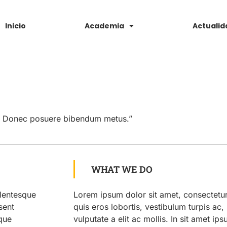
Inicio
Academia
Actualid
ut. Donec posuere bibendum metus.”
WHAT WE DO
llentesque
Lorem ipsum dolor sit amet, consectetur 
sent
quis eros lobortis, vestibulum turpis ac,
sque
vulputate a elit ac mollis. In sit amet ips