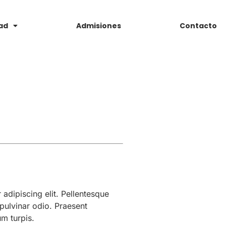
ad
Admisiones
Contacto
adipiscing elit. Pellentesque
 pulvinar odio. Praesent
um turpis.