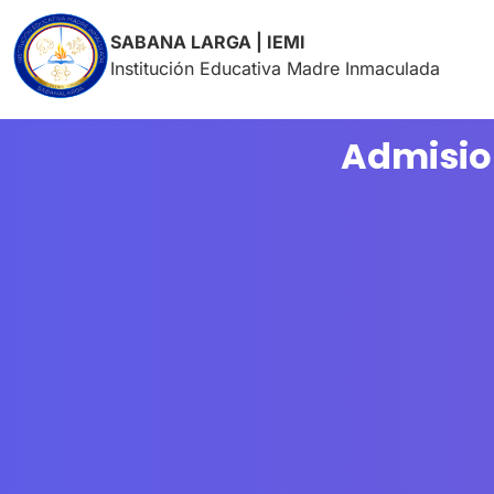
SABANA LARGA | IEMI
Institución Educativa Madre Inmaculada
Admisio