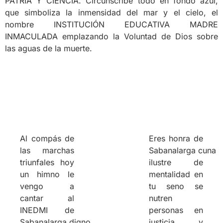
PATRIA Y CIENCIA. Circunscribe todo en fondo azul,
que simboliza la inmensidad del mar y el cielo, el
nombre INSTITUCIÓN EDUCATIVA MADRE
INMACULADA emplazando la Voluntad de Dios sobre
las aguas de la muerte.
Al compás de
Eres honra de
las marchas
Sabanalarga cuna
triunfales hoy
ilustre de
un himno le
mentalidad en
vengo a
tu seno se
cantar al
nutren
INEDMI de
personas en
Sabanalarga digno
justicia y