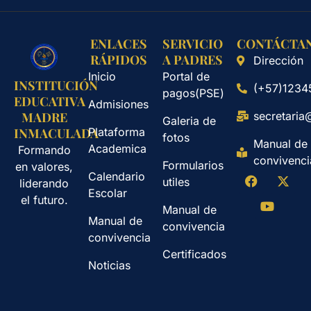
ENLACES
SERVICIO
CONTÁCTA
RÁPIDOS
A PADRES
Dirección
Inicio
Portal de
INSTITUCIÓN
(+57)1234
pagos(PSE)
EDUCATIVA
Admisiones
secretaria
MADRE
Galeria de
Plataforma
INMACULADA
fotos
Manual de
Academica
Formando
convivenci
Formularios
en valores,
Calendario
utiles
liderando
Escolar
el futuro.
Manual de
Manual de
convivencia
convivencia
Certificados
Noticias