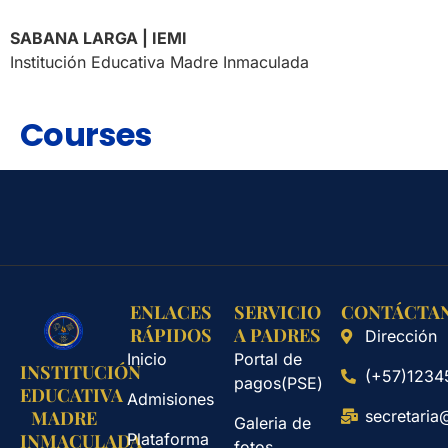
SABANA LARGA | IEMI
Institución Educativa Madre Inmaculada
Courses
ENLACES
SERVICIO
CONTÁCTA
RÁPIDOS
A PADRES
Dirección
Inicio
Portal de
INSTITUCIÓN
(+57)1234
pagos(PSE)
EDUCATIVA
Admisiones
secretaria
MADRE
Galeria de
Plataforma
INMACULADA
fotos