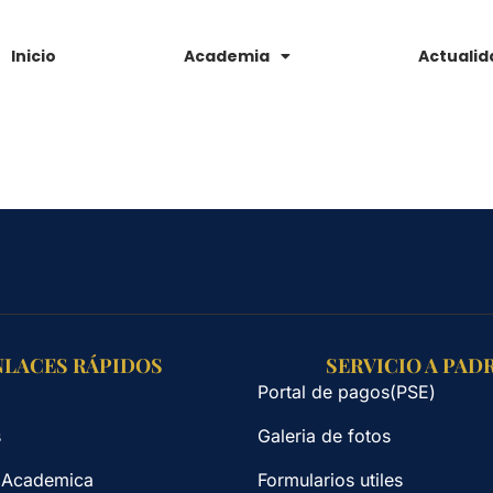
Inicio
Academia
Actualid
NLACES RÁPIDOS
SERVICIO A PAD
Portal de pagos(PSE)
s
Galeria de fotos
 Academica
Formularios utiles