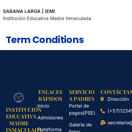
SABANA LARGA | IEMI
Institución Educativa Madre Inmaculada
Term Conditions
ENLACES
SERVICIO
CONTÁCTA
RÁPIDOS
A PADRES
Dirección
Inicio
Portal de
INSTITUCIÓN
(+57)1234
pagos(PSE)
EDUCATIVA
Admisiones
secretaria
MADRE
Galeria de
Plataforma
INMACULADA
fotos