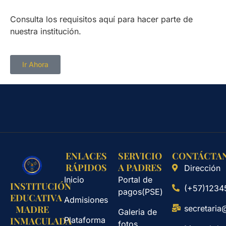
Consulta los requisitos aquí para hacer parte de
nuestra institución.
Ir Ahora
ENLACES
SERVICIO
CONTÁCTA
RÁPIDOS
A PADRES
Dirección
Inicio
Portal de
INSTITUCIÓN
(+57)1234
pagos(PSE)
EDUCATIVA
Admisiones
secretaria
MADRE
Galeria de
Plataforma
INMACULADA
fotos